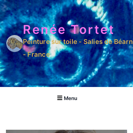
Renée Tortet
Peinture sur toile - Salies de Béarn
- France
Menu