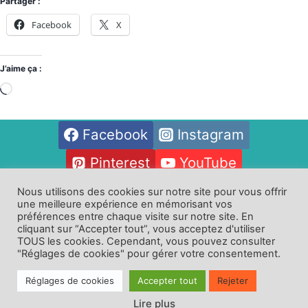
Partager :
Facebook
X
J’aime ça :
Facebook
Instagram
Pinterest
YouTube
Nous utilisons des cookies sur notre site pour vous offrir
une meilleure expérience en mémorisant vos
Oeuvres
Contact
préférences entre chaque visite sur notre site. En
cliquant sur “Accepter tout”, vous acceptez d'utiliser
Politique de confidentialité
CGV
TOUS les cookies. Cependant, vous pouvez consulter
Politique de Cookies
"Réglages de cookies" pour gérer votre consentement.
Réglages de cookies
Accepter tout
Rejeter
Lire plus