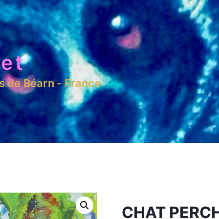
et
es de Béarn - France
CHAT PERC