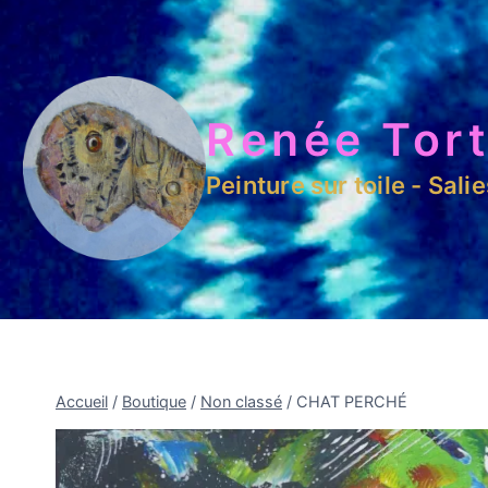
Renée Tort
Peinture sur toile - Sali
Accueil
/
Boutique
/
Non classé
/
CHAT PERCHÉ