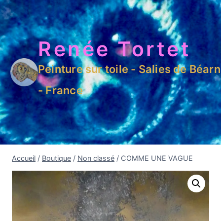
Renée Tortet
Peinture sur toile - Salies de Béarn
- France
Accueil
/
Boutique
/
Non classé
/
COMME UNE VAGUE