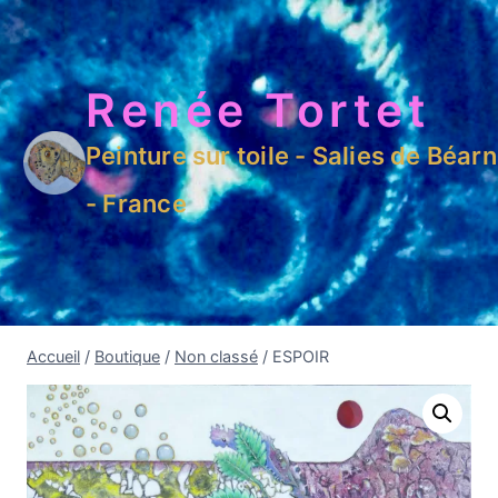
Renée Tortet
Peinture sur toile - Salies de Béarn
- France
Accueil
/
Boutique
/
Non classé
/
ESPOIR