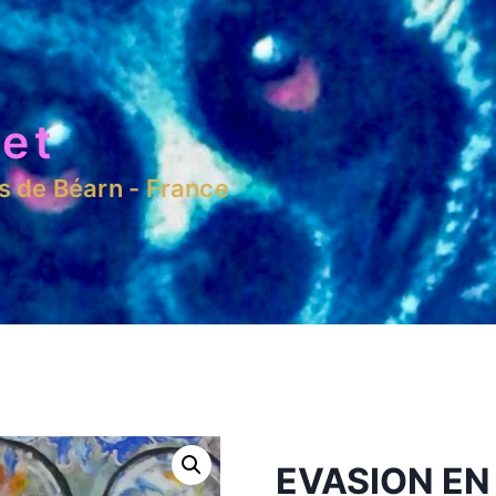
et
es de Béarn - France
EVASION EN