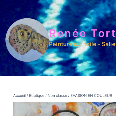
Renée Tort
Peinture sur toile - Sali
Accueil
/
Boutique
/
Non classé
/
EVASION EN COULEUR