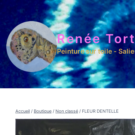
Renée Tort
Peinture sur toile - Sali
Accueil
/
Boutique
/
Non classé
/
FLEUR DENTELLE