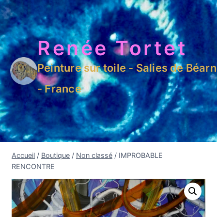
Renée Tortet
Peinture sur toile - Salies de Béarn
- France
Accueil
/
Boutique
/
Non classé
/
IMPROBABLE
RENCONTRE